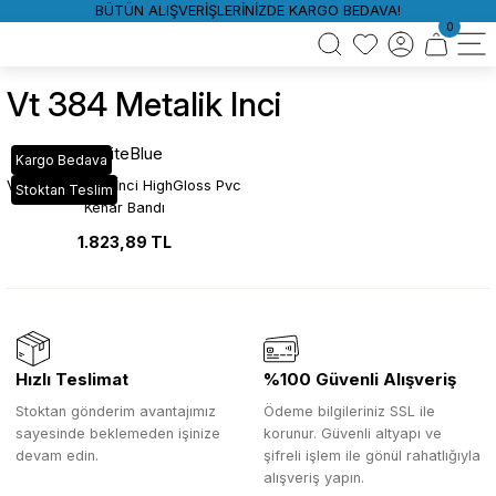
BÜTÜN ALIŞVERİŞLERİNİZDE KARGO BEDAVA!
0
Vt 384 Metalik Inci
WhiteBlue
Kargo Bedava
VT_384 Metalik İnci HighGloss Pvc
Stoktan Teslim
Kenar Bandı
1.823,89 TL
Hızlı Teslimat
%100 Güvenli Alışveriş
Stoktan gönderim avantajımız
Ödeme bilgileriniz SSL ile
sayesinde beklemeden işinize
korunur. Güvenli altyapı ve
devam edin.
şifreli işlem ile gönül rahatlığıyla
alışveriş yapın.