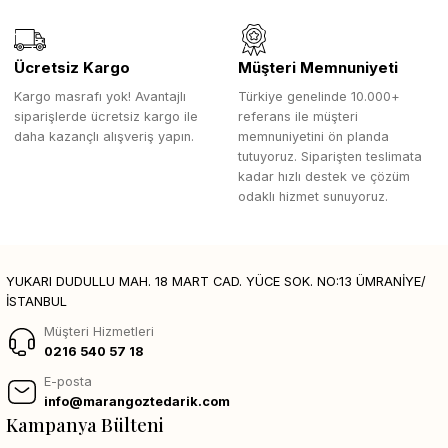
Ücretsiz Kargo
Müşteri Memnuniyeti
Kargo masrafı yok! Avantajlı
Türkiye genelinde 10.000+
siparişlerde ücretsiz kargo ile
referans ile müşteri
daha kazançlı alışveriş yapın.
memnuniyetini ön planda
tutuyoruz. Siparişten teslimata
kadar hızlı destek ve çözüm
odaklı hizmet sunuyoruz.
YUKARI DUDULLU MAH. 18 MART CAD. YÜCE SOK. NO:13 ÜMRANİYE/
İSTANBUL
Müşteri Hizmetleri
0216 540 57 18
E-posta
info@marangoztedarik.com
Kampanya Bülteni