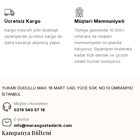
Ücretsiz Kargo
Müşteri Memnuniyeti
Kargo masrafı yok! Avantajlı
Türkiye genelinde 10.000+
siparişlerde ücretsiz kargo ile
referans ile müşteri
daha kazançlı alışveriş yapın.
memnuniyetini ön planda
tutuyoruz. Siparişten teslimata
kadar hızlı destek ve çözüm
odaklı hizmet sunuyoruz.
YUKARI DUDULLU MAH. 18 MART CAD. YÜCE SOK. NO:13 ÜMRANİYE/
İSTANBUL
Müşteri Hizmetleri
0216 540 57 18
E-posta
info@marangoztedarik.com
Kampanya Bülteni