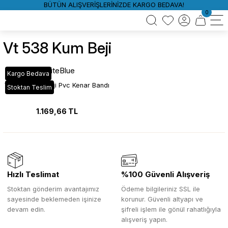
BÜTÜN ALIŞVERİŞLERİNİZDE KARGO BEDAVA!
0
Vt 538 Kum Beji
WhiteBlue
Kargo Bedava
VT_538 Kum Beji Pvc Kenar Bandı
Stoktan Teslim
1.169,66 TL
Hızlı Teslimat
%100 Güvenli Alışveriş
Stoktan gönderim avantajımız
Ödeme bilgileriniz SSL ile
sayesinde beklemeden işinize
korunur. Güvenli altyapı ve
devam edin.
şifreli işlem ile gönül rahatlığıyla
alışveriş yapın.