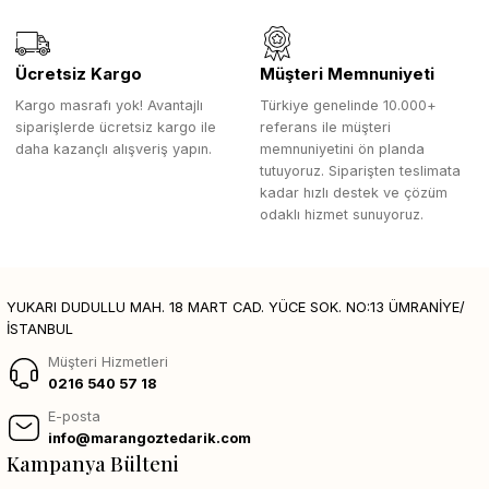
Ücretsiz Kargo
Müşteri Memnuniyeti
Kargo masrafı yok! Avantajlı
Türkiye genelinde 10.000+
siparişlerde ücretsiz kargo ile
referans ile müşteri
daha kazançlı alışveriş yapın.
memnuniyetini ön planda
tutuyoruz. Siparişten teslimata
kadar hızlı destek ve çözüm
odaklı hizmet sunuyoruz.
YUKARI DUDULLU MAH. 18 MART CAD. YÜCE SOK. NO:13 ÜMRANİYE/
İSTANBUL
Müşteri Hizmetleri
0216 540 57 18
E-posta
info@marangoztedarik.com
Kampanya Bülteni