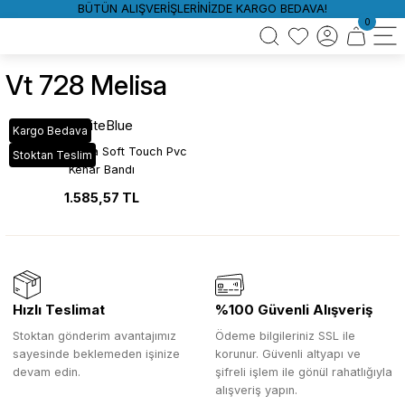
BÜTÜN ALIŞVERİŞLERİNİZDE KARGO BEDAVA!
0
Vt 728 Melisa
WhiteBlue
Kargo Bedava
VT_728 Melisa Soft Touch Pvc
Stoktan Teslim
Kenar Bandı
1.585,57 TL
Hızlı Teslimat
%100 Güvenli Alışveriş
Stoktan gönderim avantajımız
Ödeme bilgileriniz SSL ile
sayesinde beklemeden işinize
korunur. Güvenli altyapı ve
devam edin.
şifreli işlem ile gönül rahatlığıyla
alışveriş yapın.