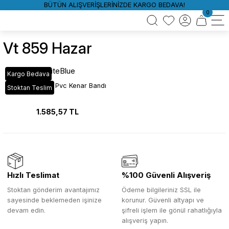
BÜTÜN ALIŞVERİŞLERİNİZDE KARGO BEDAVA!
0
Vt 859 Hazar
WhiteBlue
Kargo Bedava
VT_859 Hazar Pvc Kenar Bandı
Stoktan Teslim
1.585,57 TL
Hızlı Teslimat
%100 Güvenli Alışveriş
Stoktan gönderim avantajımız
Ödeme bilgileriniz SSL ile
sayesinde beklemeden işinize
korunur. Güvenli altyapı ve
devam edin.
şifreli işlem ile gönül rahatlığıyla
alışveriş yapın.