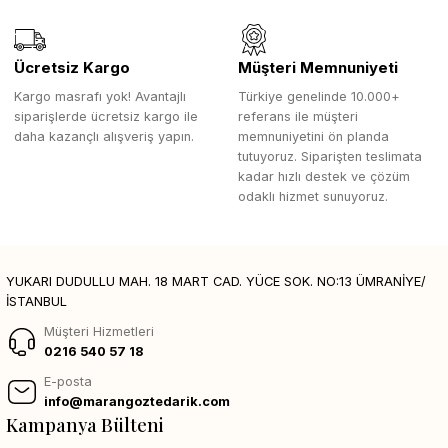
Ücretsiz Kargo
Müşteri Memnuniyeti
Kargo masrafı yok! Avantajlı
Türkiye genelinde 10.000+
siparişlerde ücretsiz kargo ile
referans ile müşteri
daha kazançlı alışveriş yapın.
memnuniyetini ön planda
tutuyoruz. Siparişten teslimata
kadar hızlı destek ve çözüm
odaklı hizmet sunuyoruz.
YUKARI DUDULLU MAH. 18 MART CAD. YÜCE SOK. NO:13 ÜMRANİYE/
İSTANBUL
Müşteri Hizmetleri
0216 540 57 18
E-posta
info@marangoztedarik.com
Kampanya Bülteni