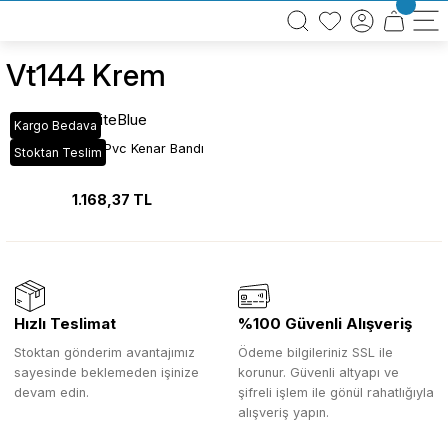
BÜTÜN ALIŞVERİŞLERİNİZDE KARGO BEDAVA!
TÜRKİYE GENELİNDE 10.000 MÜŞTERİ REFERANSI
KREDİ KARTINA 6 TAKSİT SEÇENEĞİ
Vt144 Krem
WhiteBlue
Kargo Bedava
VT_144 Krem Pvc Kenar Bandı
Stoktan Teslim
1.168,37 TL
Hızlı Teslimat
%100 Güvenli Alışveriş
Stoktan gönderim avantajımız
Ödeme bilgileriniz SSL ile
sayesinde beklemeden işinize
korunur. Güvenli altyapı ve
devam edin.
şifreli işlem ile gönül rahatlığıyla
alışveriş yapın.