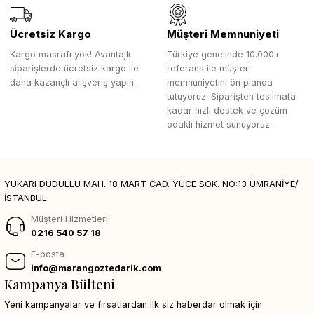
Ücretsiz Kargo
Müşteri Memnuniyeti
Kargo masrafı yok! Avantajlı
Türkiye genelinde 10.000+
siparişlerde ücretsiz kargo ile
referans ile müşteri
daha kazançlı alışveriş yapın.
memnuniyetini ön planda
tutuyoruz. Siparişten teslimata
kadar hızlı destek ve çözüm
odaklı hizmet sunuyoruz.
YUKARI DUDULLU MAH. 18 MART CAD. YÜCE SOK. NO:13 ÜMRANİYE/
İSTANBUL
Müşteri Hizmetleri
0216 540 57 18
E-posta
info@marangoztedarik.com
Kampanya Bülteni
Yeni kampanyalar ve fırsatlardan ilk siz haberdar olmak için