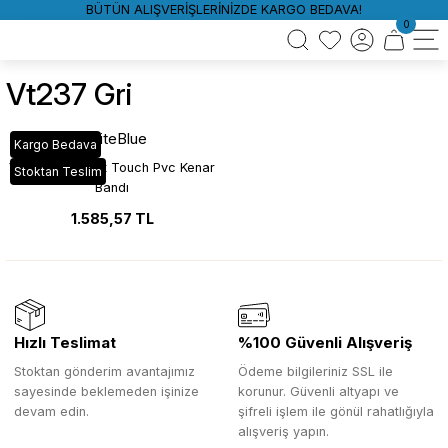
BÜTÜN ALIŞVERİŞLERİNİZDE KARGO BEDAVA!
0
Vt237 Gri
WhiteBlue
Kargo Bedava
VT_237 Gri Soft Touch Pvc Kenar
Stoktan Teslim
Bandı
1.585,57 TL
Hızlı Teslimat
%100 Güvenli Alışveriş
Stoktan gönderim avantajımız
Ödeme bilgileriniz SSL ile
sayesinde beklemeden işinize
korunur. Güvenli altyapı ve
devam edin.
şifreli işlem ile gönül rahatlığıyla
alışveriş yapın.