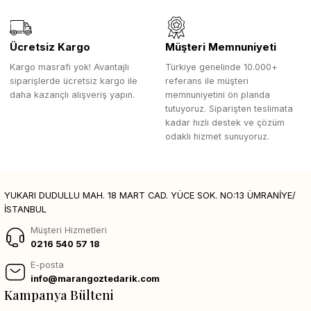
Ücretsiz Kargo
Müşteri Memnuniyeti
Kargo masrafı yok! Avantajlı
Türkiye genelinde 10.000+
siparişlerde ücretsiz kargo ile
referans ile müşteri
daha kazançlı alışveriş yapın.
memnuniyetini ön planda
tutuyoruz. Siparişten teslimata
kadar hızlı destek ve çözüm
odaklı hizmet sunuyoruz.
YUKARI DUDULLU MAH. 18 MART CAD. YÜCE SOK. NO:13 ÜMRANİYE/
İSTANBUL
Müşteri Hizmetleri
0216 540 57 18
E-posta
info@marangoztedarik.com
Kampanya Bülteni