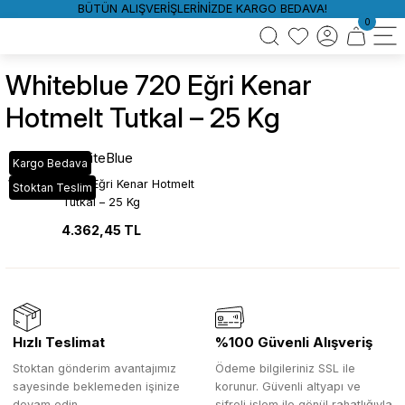
BÜTÜN ALIŞVERİŞLERİNİZDE KARGO BEDAVA!
0
Whiteblue 720 Eğri Kenar
Hotmelt Tutkal – 25 Kg
WhiteBlue
Kargo Bedava
WhiteBlue 720 Eğri Kenar Hotmelt
Stoktan Teslim
Tutkal – 25 Kg
4.362,45 TL
Hızlı Teslimat
%100 Güvenli Alışveriş
Stoktan gönderim avantajımız
Ödeme bilgileriniz SSL ile
sayesinde beklemeden işinize
korunur. Güvenli altyapı ve
devam edin.
şifreli işlem ile gönül rahatlığıyla