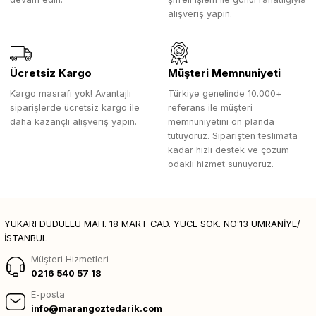
alışveriş yapın.
Ücretsiz Kargo
Müşteri Memnuniyeti
Kargo masrafı yok! Avantajlı
Türkiye genelinde 10.000+
siparişlerde ücretsiz kargo ile
referans ile müşteri
daha kazançlı alışveriş yapın.
memnuniyetini ön planda
tutuyoruz. Siparişten teslimata
kadar hızlı destek ve çözüm
odaklı hizmet sunuyoruz.
YUKARI DUDULLU MAH. 18 MART CAD. YÜCE SOK. NO:13 ÜMRANİYE/
İSTANBUL
Müşteri Hizmetleri
0216 540 57 18
E-posta
info@marangoztedarik.com