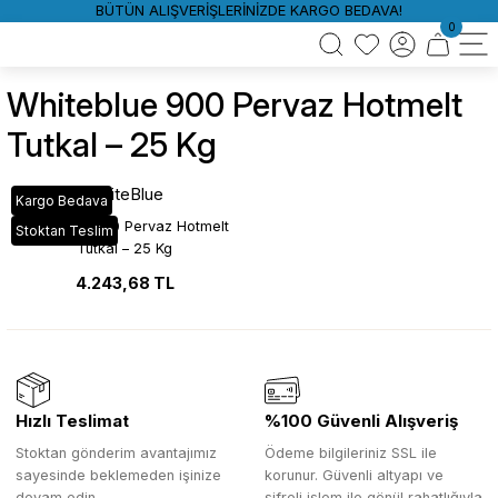
BÜTÜN ALIŞVERİŞLERİNİZDE KARGO BEDAVA!
0
Whiteblue 900 Pervaz Hotmelt
Tutkal – 25 Kg
WhiteBlue
Kargo Bedava
WhiteBlue 900 Pervaz Hotmelt
Stoktan Teslim
Tutkal – 25 Kg
4.243,68 TL
Hızlı Teslimat
%100 Güvenli Alışveriş
Stoktan gönderim avantajımız
Ödeme bilgileriniz SSL ile
sayesinde beklemeden işinize
korunur. Güvenli altyapı ve
devam edin.
şifreli işlem ile gönül rahatlığıyla