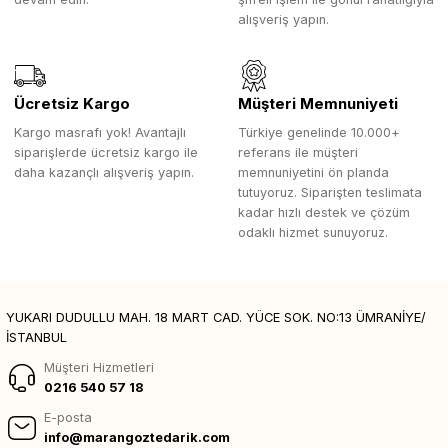
alışveriş yapın.
Ücretsiz Kargo
Müşteri Memnuniyeti
Kargo masrafı yok! Avantajlı
Türkiye genelinde 10.000+
siparişlerde ücretsiz kargo ile
referans ile müşteri
daha kazançlı alışveriş yapın.
memnuniyetini ön planda
tutuyoruz. Siparişten teslimata
kadar hızlı destek ve çözüm
odaklı hizmet sunuyoruz.
YUKARI DUDULLU MAH. 18 MART CAD. YÜCE SOK. NO:13 ÜMRANİYE/
İSTANBUL
Müşteri Hizmetleri
0216 540 57 18
E-posta
info@marangoztedarik.com