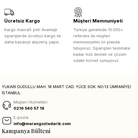
Ücretsiz Kargo
Müşteri Memnuniyeti
Kargo masrafı yok! Avantajlı
Türkiye genelinde 10.000+
siparişlerde ücretsiz kargo ile
referans ile müşteri
daha kazançlı alışveriş yapın.
memnuniyetini ön planda
tutuyoruz. Siparişten teslimata
kadar hızlı destek ve çözüm
odaklı hizmet sunuyoruz.
YUKARI DUDULLU MAH. 18 MART CAD. YÜCE SOK. NO:13 ÜMRANİYE/
İSTANBUL
Müşteri Hizmetleri
0216 540 57 18
E-posta
info@marangoztedarik.com
Kampanya Bülteni