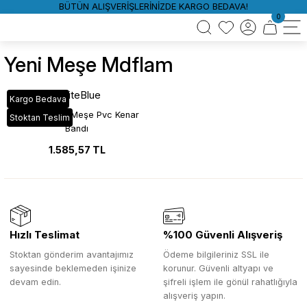
BÜTÜN ALIŞVERİŞLERİNİZDE KARGO BEDAVA!
0
Yeni Meşe Mdflam
WhiteBlue
Kargo Bedava
VT_202 Yeni Meşe Pvc Kenar
Stoktan Teslim
Bandı
1.585,57 TL
Hızlı Teslimat
%100 Güvenli Alışveriş
Stoktan gönderim avantajımız
Ödeme bilgileriniz SSL ile
sayesinde beklemeden işinize
korunur. Güvenli altyapı ve
devam edin.
şifreli işlem ile gönül rahatlığıyla
alışveriş yapın.