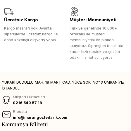
Ücretsiz Kargo
Müşteri Memnuniyeti
Kargo masrafı yok! Avantajlı
Türkiye genelinde 10.000+
siparişlerde ücretsiz kargo ile
referans ile müşteri
daha kazançlı alışveriş yapın.
memnuniyetini ön planda
tutuyoruz. Siparişten teslimata
kadar hızlı destek ve çözüm
odaklı hizmet sunuyoruz.
YUKARI DUDULLU MAH. 18 MART CAD. YÜCE SOK. NO:13 ÜMRANİYE/
İSTANBUL
Müşteri Hizmetleri
0216 540 57 18
E-posta
info@marangoztedarik.com
Kampanya Bülteni