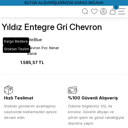
BÜTÜN ALIŞVERİŞLERİNİZDE KARGO BEDAVA!
0
Yıldız Entegre Gri Chevron
WhiteBlue
Kargo Bedava
VT_592 Gri Chevron Pvc Kenar
Stoktan Teslim
Bandı
1.585,57 TL
Hızlı Teslimat
%100 Güvenli Alışveriş
Stoktan gönderim avantajımız
Ödeme bilgileriniz SSL ile
sayesinde beklemeden işinize
korunur. Güvenli altyapı ve
devam edin.
şifreli işlem ile gönül rahatlığıyla
alışveriş yapın.