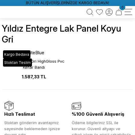
BÜTÜN ALIŞVERİŞLERİNİZDE KARGO BEDAVA!
0
Yıldız Entegre Lak Panel Koyu
Gri
WhiteBlue
Kargo Bedava
SGL_285 Koyu Gri HighGloss Pvc
Stoktan Teslim
Kenar Bandı
1.587,33 TL
Hızlı Teslimat
%100 Güvenli Alışveriş
Stoktan gönderim avantajımız
Ödeme bilgileriniz SSL ile
sayesinde beklemeden işinize
korunur. Güvenli altyapı ve
devam edin.
şifreli işlem ile gönül rahatlığıyla