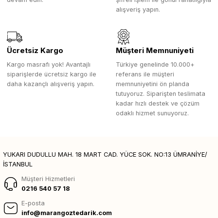
alışveriş yapın.
Ücretsiz Kargo
Müşteri Memnuniyeti
Kargo masrafı yok! Avantajlı
Türkiye genelinde 10.000+
siparişlerde ücretsiz kargo ile
referans ile müşteri
daha kazançlı alışveriş yapın.
memnuniyetini ön planda
tutuyoruz. Siparişten teslimata
kadar hızlı destek ve çözüm
odaklı hizmet sunuyoruz.
YUKARI DUDULLU MAH. 18 MART CAD. YÜCE SOK. NO:13 ÜMRANİYE/
İSTANBUL
Müşteri Hizmetleri
0216 540 57 18
E-posta
info@marangoztedarik.com