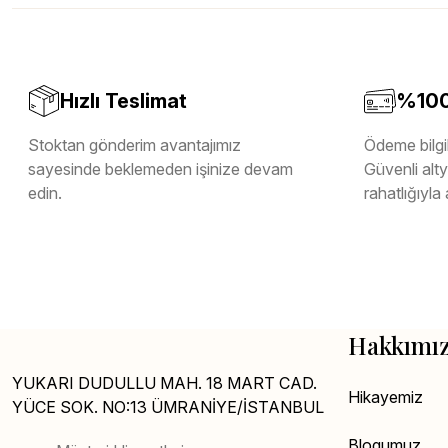
Melamin Kenar Bandı
Teverpan Pvc Kenar Bandı
Tutkal Kazan Temizleme
Hızlı Teslimat
%100 
Stoktan gönderim avantajımız
Ödeme bilgil
sayesinde beklemeden işinize devam
Güvenli altya
edin.
rahatlığıyla 
Hakkımı
YUKARI DUDULLU MAH. 18 MART CAD.
Hikayemiz
YÜCE SOK. NO:13 ÜMRANİYE/İSTANBUL
Blogumuz