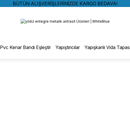
BÜTÜN ALIŞVERİŞLERİNİZDE KARGO BEDAVA!
TÜRKİYE GENELİNDE 10.000 MÜŞTERİ REFERANSI
Geri Dön
KREDİ KARTINA 6 TAKSİT SEÇENEĞİ
BÜTÜN ALIŞVERİŞLERİNİZDE KARGO BEDAVA!
TÜRKİYE GENELİNDE 10.000 MÜŞTERİ REFERANSI
otmelt Tutkal
KREDİ KARTINA 6 TAKSİT SEÇENEĞİ
Pvc Kenar Bandı Eşleştir
Yapıştırıcılar
Yapışkanlı Vida Tapas
Düz Kenar Bantlama Hotmelt Tutkalı
Eğri Kenar Hotmelt Tutkalı
Pervaz Hotmelt Tutkalı
Profil Sarma Hotmelt Tutkalı