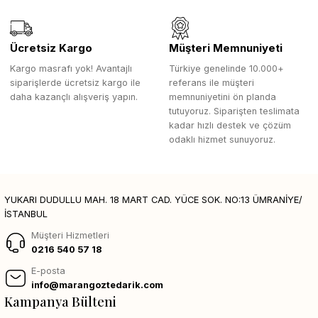
Ücretsiz Kargo
Müşteri Memnuniyeti
Kargo masrafı yok! Avantajlı
Türkiye genelinde 10.000+
siparişlerde ücretsiz kargo ile
referans ile müşteri
daha kazançlı alışveriş yapın.
memnuniyetini ön planda
tutuyoruz. Siparişten teslimata
kadar hızlı destek ve çözüm
odaklı hizmet sunuyoruz.
YUKARI DUDULLU MAH. 18 MART CAD. YÜCE SOK. NO:13 ÜMRANİYE/
İSTANBUL
Müşteri Hizmetleri
0216 540 57 18
E-posta
info@marangoztedarik.com
Kampanya Bülteni