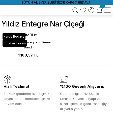
BÜTÜN ALIŞVERİŞLERİNİZDE KARGO BEDAVA!
0
Yıldız Entegre Nar Çiçeği
WhiteBlue
Kargo Bedava
YT_32D Nar Çiçeği Pvc Kenar
Stoktan Teslim
Bandı
1.168,37 TL
Hızlı Teslimat
%100 Güvenli Alışveriş
Stoktan gönderim avantajımız
Ödeme bilgileriniz SSL ile
sayesinde beklemeden işinize
korunur. Güvenli altyapı ve
devam edin.
şifreli işlem ile gönül rahatlığıyla
alışveriş yapın.