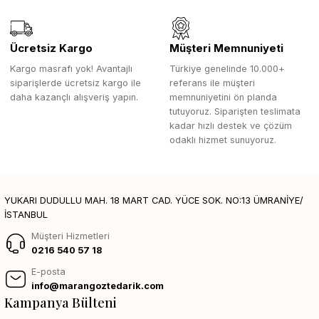
Ücretsiz Kargo
Müşteri Memnuniyeti
Kargo masrafı yok! Avantajlı
Türkiye genelinde 10.000+
siparişlerde ücretsiz kargo ile
referans ile müşteri
daha kazançlı alışveriş yapın.
memnuniyetini ön planda
tutuyoruz. Siparişten teslimata
kadar hızlı destek ve çözüm
odaklı hizmet sunuyoruz.
YUKARI DUDULLU MAH. 18 MART CAD. YÜCE SOK. NO:13 ÜMRANİYE/
İSTANBUL
Müşteri Hizmetleri
0216 540 57 18
E-posta
info@marangoztedarik.com
Kampanya Bülteni