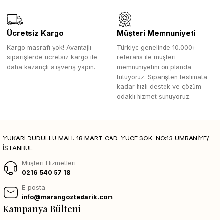
Ücretsiz Kargo
Müşteri Memnuniyeti
Kargo masrafı yok! Avantajlı
Türkiye genelinde 10.000+
siparişlerde ücretsiz kargo ile
referans ile müşteri
daha kazançlı alışveriş yapın.
memnuniyetini ön planda
tutuyoruz. Siparişten teslimata
kadar hızlı destek ve çözüm
odaklı hizmet sunuyoruz.
YUKARI DUDULLU MAH. 18 MART CAD. YÜCE SOK. NO:13 ÜMRANİYE/
İSTANBUL
Müşteri Hizmetleri
0216 540 57 18
E-posta
info@marangoztedarik.com
Kampanya Bülteni