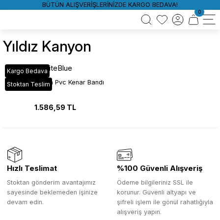
BÜTÜN ALIŞVERİŞLERİNİZDE KARGO BEDAVA!
0
Yıldız Kanyon
WhiteBlue
Kargo Bedava
YT_858 Kanyon Pvc Kenar Bandı
Stoktan Teslim
1.586,59 TL
Hızlı Teslimat
%100 Güvenli Alışveriş
Stoktan gönderim avantajımız
Ödeme bilgileriniz SSL ile
sayesinde beklemeden işinize
korunur. Güvenli altyapı ve
devam edin.
şifreli işlem ile gönül rahatlığıyla
alışveriş yapın.