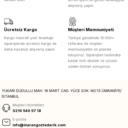
alışveriş yapın.
Ücretsiz Kargo
Müşteri Memnuniyeti
Kargo masrafı yok! Avantajlı
Türkiye genelinde 10.000+
siparişlerde ücretsiz kargo ile
referans ile müşteri
daha kazançlı alışveriş yapın.
memnuniyetini ön planda
tutuyoruz. Siparişten teslimata
kadar hızlı destek ve çözüm
odaklı hizmet sunuyoruz.
YUKARI DUDULLU MAH. 18 MART CAD. YÜCE SOK. NO:13 ÜMRANİYE/
İSTANBUL
Müşteri Hizmetleri
0216 540 57 18
E-posta
info@marangoztedarik.com