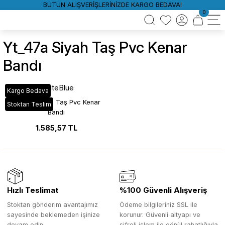
BÜTÜN ALIŞVERİŞLERİNİZDE KARGO BEDAVA!
0
Yt_47a Siyah Taş Pvc Kenar
Bandı
WhiteBlue
Kargo Bedava
YT_47A Siyah Taş Pvc Kenar
Stoktan Teslim
Bandı
1.585,57 TL
Hızlı Teslimat
%100 Güvenli Alışveriş
Stoktan gönderim avantajımız
Ödeme bilgileriniz SSL ile
sayesinde beklemeden işinize
korunur. Güvenli altyapı ve
devam edin.
şifreli işlem ile gönül rahatlığıyla