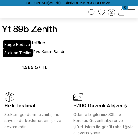
BÜTÜN ALIŞVERİŞLERİNİZDE KARGO BEDAVA!
0
Yt 89b Zenith
WhiteBlue
Kargo Bedava
YT_89B Zenith Pvc Kenar Bandı
Stoktan Teslim
1.585,57 TL
Hızlı Teslimat
%100 Güvenli Alışveriş
Stoktan gönderim avantajımız
Ödeme bilgileriniz SSL ile
sayesinde beklemeden işinize
korunur. Güvenli altyapı ve
devam edin.
şifreli işlem ile gönül rahatlığıyla
alışveriş yapın.