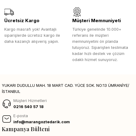
Ücretsiz Kargo
Müşteri Memnuniyeti
Kargo masrafı yok! Avantajlı
Türkiye genelinde 10.000+
siparişlerde ücretsiz kargo ile
referans ile müşteri
daha kazançlı alışveriş yapın.
memnuniyetini ön planda
tutuyoruz. Siparişten teslimata
kadar hızlı destek ve çözüm
odaklı hizmet sunuyoruz.
YUKARI DUDULLU MAH. 18 MART CAD. YÜCE SOK. NO:13 ÜMRANİYE/
İSTANBUL
Müşteri Hizmetleri
0216 540 57 18
E-posta
info@marangoztedarik.com
Kampanya Bülteni