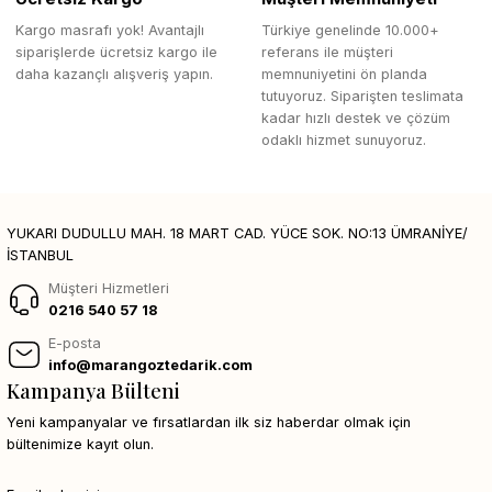
Kargo masrafı yok! Avantajlı
Türkiye genelinde 10.000+
siparişlerde ücretsiz kargo ile
referans ile müşteri
daha kazançlı alışveriş yapın.
memnuniyetini ön planda
tutuyoruz. Siparişten teslimata
kadar hızlı destek ve çözüm
odaklı hizmet sunuyoruz.
YUKARI DUDULLU MAH. 18 MART CAD. YÜCE SOK. NO:13 ÜMRANİYE/
İSTANBUL
Müşteri Hizmetleri
0216 540 57 18
E-posta
info@marangoztedarik.com
Kampanya Bülteni
Yeni kampanyalar ve fırsatlardan ilk siz haberdar olmak için
bültenimize kayıt olun.