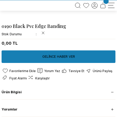
BÜTÜN ALIŞVERİŞLERİNİZDE KARGO BEDAVA!
TÜRKİYE GENELİNDE 10.000 MÜŞTERİ REFERANSI
KREDİ KARTINA 6 TAKSİT SEÇENEĞİ
0190 Black Pvc Edge Banding
Stok Durumu
0,00 TL
GELİNCE HABER VER
Yorum Yaz
Tavsiye Et
Ürünü Paylaş
Fiyat Alarmı
Karşılaştır
Ürün Bilgisi
Yorumlar