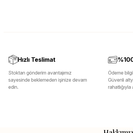
Hızlı Teslimat
%100 
Stoktan gönderim avantajımız
Ödeme bilgil
sayesinde beklemeden işinize devam
Güvenli altya
edin.
rahatlığıyla 
Hakkımı