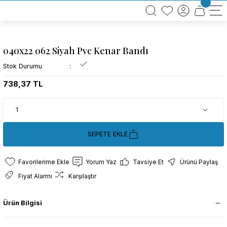
BÜTÜN ALIŞVERİŞLERİNİZDE KARGO BEDAVA!
TÜRKİYE GENELİNDE 10.000 MÜŞTERİ REFERANSI
KREDİ KARTINA 6 TAKSİT SEÇENEĞİ
040x22 062 Siyah Pvc Kenar Bandı
Stok Durumu
738,37 TL
SEPETE EKLE
Yorum Yaz
Tavsiye Et
Ürünü Paylaş
Fiyat Alarmı
Karşılaştır
Ürün Bilgisi