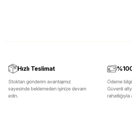
Hızlı Teslimat
%100 
Stoktan gönderim avantajımız
Ödeme bilgil
sayesinde beklemeden işinize devam
Güvenli altya
edin.
rahatlığıyla 