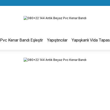
BÜTÜN ALIŞVERİŞLERİNİZDE KARGO BEDAVA!
Geri Dön
TÜRKİYE GENELİNDE 10.000 MÜŞTERİ REFERANSI
KREDİ KARTINA 6 TAKSİT SEÇENEĞİ
otmelt Tutkal
Pvc Kenar Bandı Eşleştir
Yapıştırıcılar
Yapışkanlı Vida Tapas
Düz Kenar Bantlama Hotmelt Tutkalı
Eğri Kenar Hotmelt Tutkalı
Pervaz Hotmelt Tutkalı
Profil Sarma Hotmelt Tutkalı