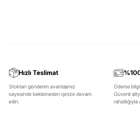
Hızlı Teslimat
%100 
Stoktan gönderim avantajımız
Ödeme bilgil
sayesinde beklemeden işinize devam
Güvenli altya
edin.
rahatlığıyla 