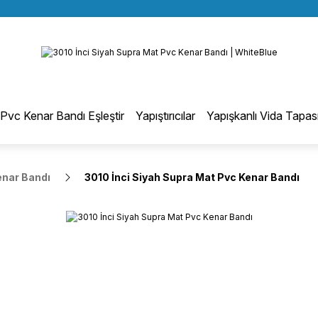
BÜTÜN ALIŞVERİŞLERİNİZDE KARGO BEDAVA!
Geri Dön
TÜRKİYE GENELİNDE 10.000 MÜŞTERİ REFERANSI
KREDİ KARTINA 6 TAKSİT SEÇENEĞİ
otmelt Tutkal
Pvc Kenar Bandı Eşleştir
Yapıştırıcılar
Yapışkanlı Vida Tapas
Düz Kenar Bantlama Hotmelt Tutkalı
enar Bandı
3010 İnci Siyah Supra Mat Pvc Kenar Bandı
Eğri Kenar Hotmelt Tutkalı
Pervaz Hotmelt Tutkalı
Profil Sarma Hotmelt Tutkalı