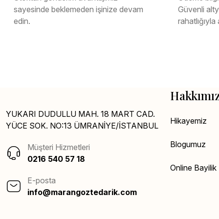
sayesinde beklemeden işinize devam
Güvenli altya
edin.
rahatlığıyla 
Hakkımı
YUKARI DUDULLU MAH. 18 MART CAD.
Hikayemiz
YÜCE SOK. NO:13 ÜMRANİYE/İSTANBUL
Blogumuz
Müşteri Hizmetleri
0216 540 57 18
Online Bayili
E-posta
info@marangoztedarik.com