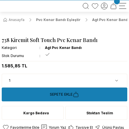
BÜTÜN ALIŞVERİŞLERİNİZDE KARGO BEDAVA!
TÜRKİYE GENELİNDE 10.000 MÜŞTERİ REFERANSI
KREDİ KARTINA 6 TAKSİT SEÇENEĞİ
Anasayfa
Pvc Kenar Bandı Eşleştir
Agt Pvc Kenar Bandı
738 Kiremit Soft Touch Pvc Kenar Bandı
Kategori
Agt Pvc Kenar Bandı
Stok Durumu
1.585,85 TL
SEPETE EKLE
Kargo Bedava
Stoktan Teslim
Yorum Yaz
Tavsiye Et
Ürünü Paylaş