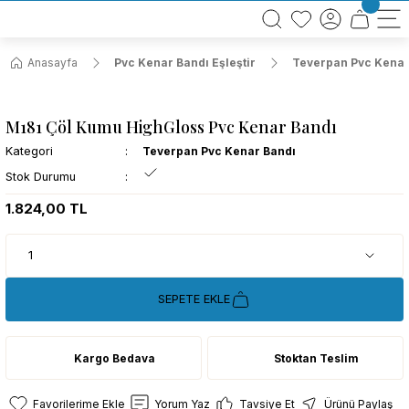
BÜTÜN ALIŞVERİŞLERİNİZDE KARGO BEDAVA!
TÜRKİYE GENELİNDE 10.000 MÜŞTERİ REFERANSI
KREDİ KARTINA 6 TAKSİT SEÇENEĞİ
Anasayfa
Pvc Kenar Bandı Eşleştir
Teverpan Pvc Kenar
M181 Çöl Kumu HighGloss Pvc Kenar Bandı
Kategori
Teverpan Pvc Kenar Bandı
Stok Durumu
1.824,00 TL
SEPETE EKLE
Kargo Bedava
Stoktan Teslim
Yorum Yaz
Tavsiye Et
Ürünü Paylaş