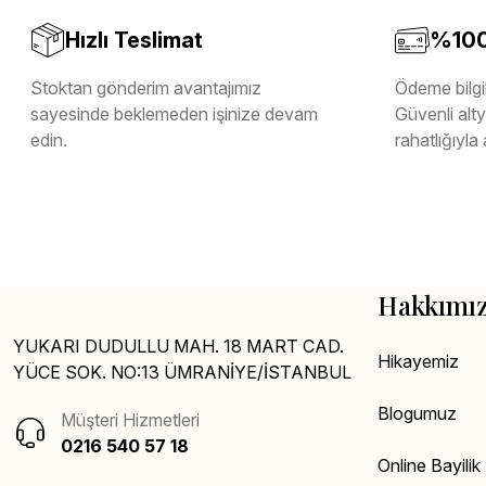
Hızlı Teslimat
%100 
Stoktan gönderim avantajımız
Ödeme bilgil
sayesinde beklemeden işinize devam
Güvenli altya
edin.
rahatlığıyla 
Hakkımı
YUKARI DUDULLU MAH. 18 MART CAD.
Hikayemiz
YÜCE SOK. NO:13 ÜMRANİYE/İSTANBUL
Blogumuz
Müşteri Hizmetleri
0216 540 57 18
Online Bayili