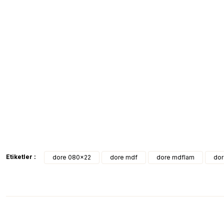
Etiketler :
dore 080x22
dore mdf
dore mdflam
dor