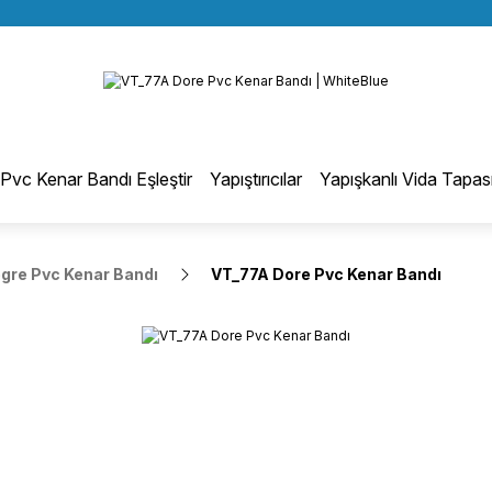
BÜTÜN ALIŞVERİŞLERİNİZDE KARGO BEDAVA!
Geri Dön
TÜRKİYE GENELİNDE 10.000 MÜŞTERİ REFERANSI
KREDİ KARTINA 6 TAKSİT SEÇENEĞİ
otmelt Tutkal
Pvc Kenar Bandı Eşleştir
Yapıştırıcılar
Yapışkanlı Vida Tapas
Düz Kenar Bantlama Hotmelt Tutkalı
egre Pvc Kenar Bandı
VT_77A Dore Pvc Kenar Bandı
Eğri Kenar Hotmelt Tutkalı
Pervaz Hotmelt Tutkalı
Profil Sarma Hotmelt Tutkalı