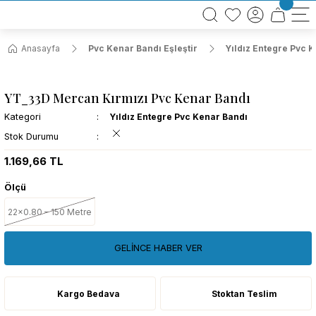
BÜTÜN ALIŞVERİŞLERİNİZDE KARGO BEDAVA!
TÜRKİYE GENELİNDE 10.000 MÜŞTERİ REFERANSI
KREDİ KARTINA 6 TAKSİT SEÇENEĞİ
Anasayfa
Pvc Kenar Bandı Eşleştir
Yıldız Entegre Pvc 
YT_33D Mercan Kırmızı Pvc Kenar Bandı
Kategori
Yıldız Entegre Pvc Kenar Bandı
Stok Durumu
1.169,66 TL
Ölçü
22x0.80 – 150 Metre
GELİNCE HABER VER
Kargo Bedava
Stoktan Teslim