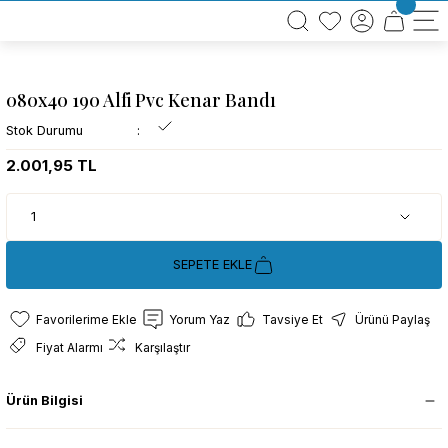
BÜTÜN ALIŞVERİŞLERİNİZDE KARGO BEDAVA!
TÜRKİYE GENELİNDE 10.000 MÜŞTERİ REFERANSI
KREDİ KARTINA 6 TAKSİT SEÇENEĞİ
080x40 190 Alfi Pvc Kenar Bandı
Stok Durumu
2.001,95 TL
SEPETE EKLE
Yorum Yaz
Tavsiye Et
Ürünü Paylaş
Fiyat Alarmı
Karşılaştır
Ürün Bilgisi