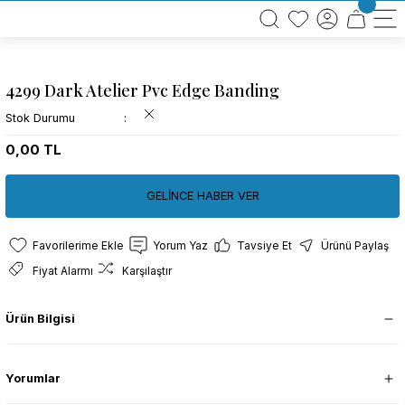
BÜTÜN ALIŞVERİŞLERİNİZDE KARGO BEDAVA!
TÜRKİYE GENELİNDE 10.000 MÜŞTERİ REFERANSI
KREDİ KARTINA 6 TAKSİT SEÇENEĞİ
4299 Dark Atelier Pvc Edge Banding
Stok Durumu
0,00 TL
GELİNCE HABER VER
Yorum Yaz
Tavsiye Et
Ürünü Paylaş
Fiyat Alarmı
Karşılaştır
Ürün Bilgisi
Yorumlar