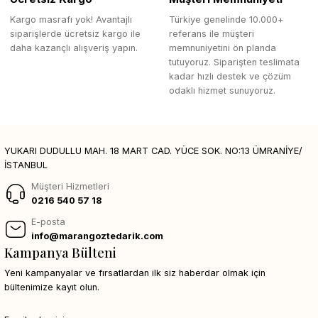
Kargo masrafı yok! Avantajlı
Türkiye genelinde 10.000+
siparişlerde ücretsiz kargo ile
referans ile müşteri
daha kazançlı alışveriş yapın.
memnuniyetini ön planda
tutuyoruz. Siparişten teslimata
kadar hızlı destek ve çözüm
odaklı hizmet sunuyoruz.
YUKARI DUDULLU MAH. 18 MART CAD. YÜCE SOK. NO:13 ÜMRANİYE/
İSTANBUL
Müşteri Hizmetleri
0216 540 57 18
E-posta
info@marangoztedarik.com
Kampanya Bülteni
Yeni kampanyalar ve fırsatlardan ilk siz haberdar olmak için
bültenimize kayıt olun.