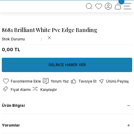
BÜTÜN ALIŞVERİŞLERİNİZDE KARGO BEDAVA!
TÜRKİYE GENELİNDE 10.000 MÜŞTERİ REFERANSI
KREDİ KARTINA 6 TAKSİT SEÇENEĞİ
8681 Brilliant White Pvc Edge Banding
Stok Durumu
0,00 TL
GELİNCE HABER VER
Yorum Yaz
Tavsiye Et
Ürünü Paylaş
Fiyat Alarmı
Karşılaştır
Ürün Bilgisi
Yorumlar