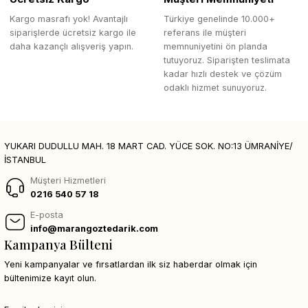
Kargo masrafı yok! Avantajlı
Türkiye genelinde 10.000+
siparişlerde ücretsiz kargo ile
referans ile müşteri
daha kazançlı alışveriş yapın.
memnuniyetini ön planda
tutuyoruz. Siparişten teslimata
kadar hızlı destek ve çözüm
odaklı hizmet sunuyoruz.
YUKARI DUDULLU MAH. 18 MART CAD. YÜCE SOK. NO:13 ÜMRANİYE/
İSTANBUL
Müşteri Hizmetleri
0216 540 57 18
E-posta
info@marangoztedarik.com
Kampanya Bülteni
Yeni kampanyalar ve fırsatlardan ilk siz haberdar olmak için
bültenimize kayıt olun.