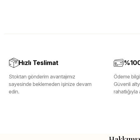
Hızlı Teslimat
%100 
Stoktan gönderim avantajımız
Ödeme bilgil
sayesinde beklemeden işinize devam
Güvenli altya
edin.
rahatlığıyla 
Hakkımı