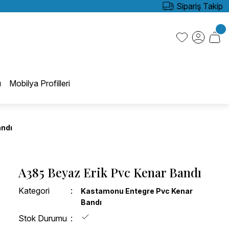
Sipariş Takip
ı
Mobilya Profilleri
andı
A385 Beyaz Erik Pvc Kenar Bandı
Kategori
Kastamonu Entegre Pvc Kenar
Bandı
Stok Durumu