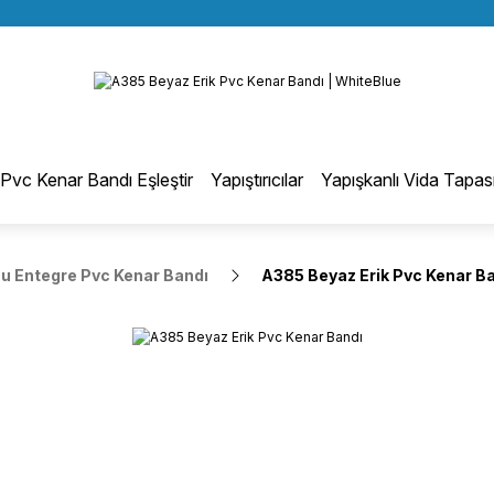
BÜTÜN ALIŞVERİŞLERİNİZDE KARGO BEDAVA!
Geri Dön
Geri Dön
TÜRKİYE GENELİNDE 10.000 MÜŞTERİ REFERANSI
KREDİ KARTINA 6 TAKSİT SEÇENEĞİ
astamonu Entegre Pvc Kenar Bandı
otmelt Tutkal
Pvc Kenar Bandı Eşleştir
Yapıştırıcılar
Yapışkanlı Vida Tapas
MattPlus Pvc Kenar Bandı
Düz Kenar Bantlama Hotmelt Tutkalı
 Entegre Pvc Kenar Bandı
A385 Beyaz Erik Pvc Kenar B
Eğri Kenar Hotmelt Tutkalı
Pervaz Hotmelt Tutkalı
Profil Sarma Hotmelt Tutkalı