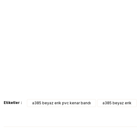
Etiketler :
a385 beyaz erik pvc kenar bandı
a385 beyaz erik