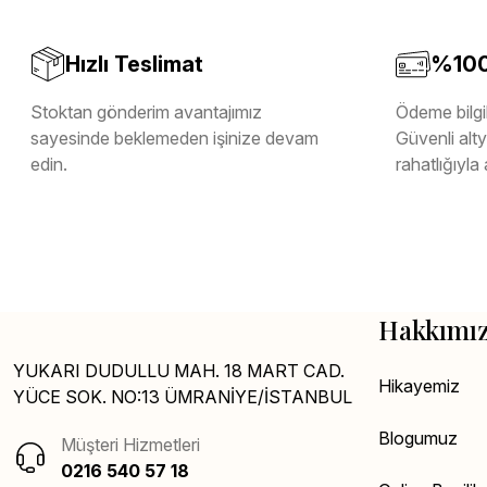
Hızlı Teslimat
%100 
Stoktan gönderim avantajımız
Ödeme bilgil
sayesinde beklemeden işinize devam
Güvenli altya
edin.
rahatlığıyla 
Hakkımı
YUKARI DUDULLU MAH. 18 MART CAD.
Hikayemiz
YÜCE SOK. NO:13 ÜMRANİYE/İSTANBUL
Blogumuz
Müşteri Hizmetleri
0216 540 57 18