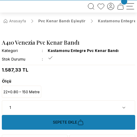
BÜTÜN ALIŞVERİŞLERİNİZDE KARGO BEDAVA!
TÜRKİYE GENELİNDE 10.000 MÜŞTERİ REFERANSI
KREDİ KARTINA 6 TAKSİT SEÇENEĞİ
Anasayfa
Pvc Kenar Bandı Eşleştir
Kastamonu Entegre 
A410 Venezia Pvc Kenar Bandı
Kategori
Kastamonu Entegre Pvc Kenar Bandı
Stok Durumu
1.587,33 TL
Ölçü
22x0.80 – 150 Metre
SEPETE EKLE