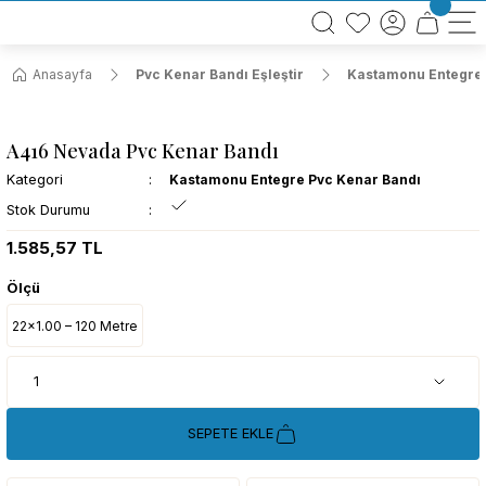
BÜTÜN ALIŞVERİŞLERİNİZDE KARGO BEDAVA!
TÜRKİYE GENELİNDE 10.000 MÜŞTERİ REFERANSI
KREDİ KARTINA 6 TAKSİT SEÇENEĞİ
Anasayfa
Pvc Kenar Bandı Eşleştir
Kastamonu Entegre 
A416 Nevada Pvc Kenar Bandı
Kategori
Kastamonu Entegre Pvc Kenar Bandı
Stok Durumu
1.585,57 TL
Ölçü
22x1.00 – 120 Metre
SEPETE EKLE