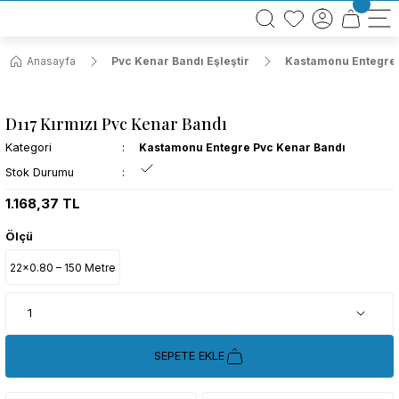
BÜTÜN ALIŞVERİŞLERİNİZDE KARGO BEDAVA!
TÜRKİYE GENELİNDE 10.000 MÜŞTERİ REFERANSI
KREDİ KARTINA 6 TAKSİT SEÇENEĞİ
Anasayfa
Pvc Kenar Bandı Eşleştir
Kastamonu Entegre 
D117 Kırmızı Pvc Kenar Bandı
Kategori
Kastamonu Entegre Pvc Kenar Bandı
Stok Durumu
1.168,37 TL
Ölçü
22x0.80 – 150 Metre
SEPETE EKLE