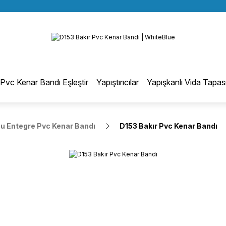
BÜTÜN ALIŞVERİŞLERİNİZDE KARGO BEDAVA!
Geri Dön
TÜRKİYE GENELİNDE 10.000 MÜŞTERİ REFERANSI
KREDİ KARTINA 6 TAKSİT SEÇENEĞİ
otmelt Tutkal
Pvc Kenar Bandı Eşleştir
Yapıştırıcılar
Yapışkanlı Vida Tapas
Düz Kenar Bantlama Hotmelt Tutkalı
 Entegre Pvc Kenar Bandı
D153 Bakır Pvc Kenar Bandı
Eğri Kenar Hotmelt Tutkalı
Pervaz Hotmelt Tutkalı
Profil Sarma Hotmelt Tutkalı