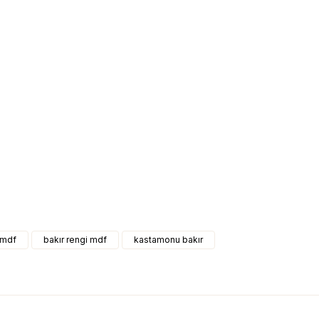
 mdf
bakır rengi mdf
kastamonu bakır