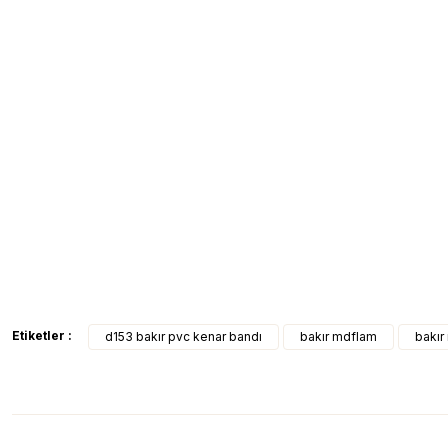
Etiketler :
d153 bakır pvc kenar bandı
bakır mdflam
bakır