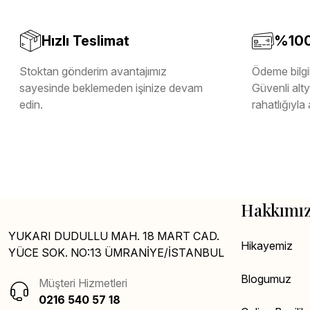
Hızlı Teslimat
%100 
Stoktan gönderim avantajımız
Ödeme bilgil
sayesinde beklemeden işinize devam
Güvenli altya
edin.
rahatlığıyla 
Hakkımı
YUKARI DUDULLU MAH. 18 MART CAD.
Hikayemiz
YÜCE SOK. NO:13 ÜMRANİYE/İSTANBUL
Blogumuz
Müşteri Hizmetleri
0216 540 57 18