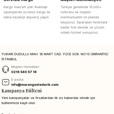
Kargo masrafı yok! Avantajlı
Türkiye genelinde 10.000+
siparişlerde ücretsiz kargo ile
referans ile müşteri
daha kazançlı alışveriş yapın.
memnuniyetini ön planda
tutuyoruz. Siparişten teslimata
kadar hızlı destek ve çözüm
odaklı hizmet sunuyoruz.
YUKARI DUDULLU MAH. 18 MART CAD. YÜCE SOK. NO:13 ÜMRANİYE/
İSTANBUL
Müşteri Hizmetleri
0216 540 57 18
E-posta
info@marangoztedarik.com
Kampanya Bülteni
Yeni kampanyalar ve fırsatlardan ilk siz haberdar olmak için
bültenimize kayıt olun.