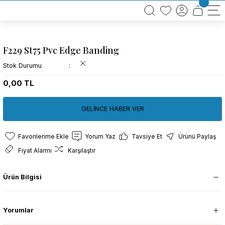
BÜTÜN ALIŞVERİŞLERİNİZDE KARGO BEDAVA!
TÜRKİYE GENELİNDE 10.000 MÜŞTERİ REFERANSI
KREDİ KARTINA 6 TAKSİT SEÇENEĞİ
F229 St75 Pvc Edge Banding
Stok Durumu
0,00 TL
GELİNCE HABER VER
Yorum Yaz
Tavsiye Et
Ürünü Paylaş
Fiyat Alarmı
Karşılaştır
Ürün Bilgisi
Yorumlar