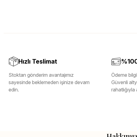
Hızlı Teslimat
%100 
Stoktan gönderim avantajımız
Ödeme bilgil
sayesinde beklemeden işinize devam
Güvenli altya
edin.
rahatlığıyla 
Hakkımı