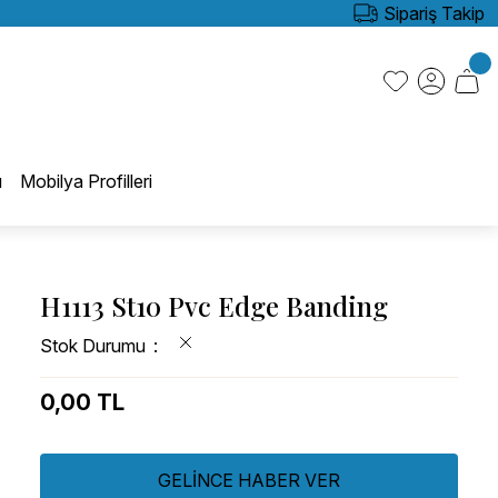
Sipariş Takip
ı
Mobilya Profilleri
H1113 St10 Pvc Edge Banding
Stok Durumu
0,00 TL
GELİNCE HABER VER