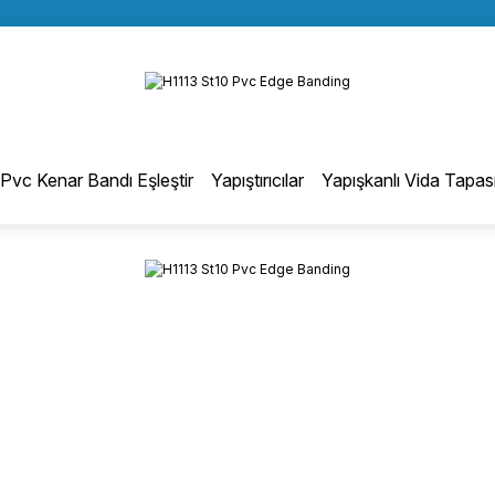
BÜTÜN ALIŞVERİŞLERİNİZDE KARGO BEDAVA!
Geri Dön
TÜRKİYE GENELİNDE 10.000 MÜŞTERİ REFERANSI
KREDİ KARTINA 6 TAKSİT SEÇENEĞİ
otmelt Tutkal
Pvc Kenar Bandı Eşleştir
Yapıştırıcılar
Yapışkanlı Vida Tapas
Düz Kenar Bantlama Hotmelt Tutkalı
Eğri Kenar Hotmelt Tutkalı
Pervaz Hotmelt Tutkalı
Profil Sarma Hotmelt Tutkalı