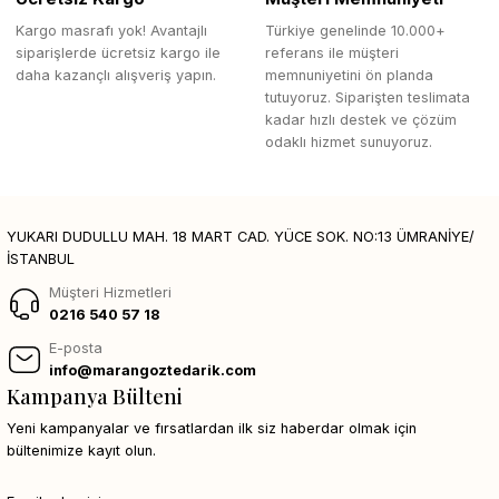
Kargo masrafı yok! Avantajlı
Türkiye genelinde 10.000+
siparişlerde ücretsiz kargo ile
referans ile müşteri
daha kazançlı alışveriş yapın.
memnuniyetini ön planda
tutuyoruz. Siparişten teslimata
kadar hızlı destek ve çözüm
odaklı hizmet sunuyoruz.
YUKARI DUDULLU MAH. 18 MART CAD. YÜCE SOK. NO:13 ÜMRANİYE/
İSTANBUL
Müşteri Hizmetleri
0216 540 57 18
E-posta
info@marangoztedarik.com
Kampanya Bülteni
Yeni kampanyalar ve fırsatlardan ilk siz haberdar olmak için
bültenimize kayıt olun.