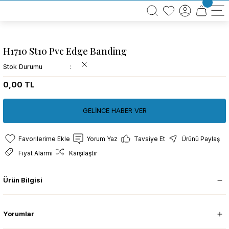
BÜTÜN ALIŞVERİŞLERİNİZDE KARGO BEDAVA!
TÜRKİYE GENELİNDE 10.000 MÜŞTERİ REFERANSI
KREDİ KARTINA 6 TAKSİT SEÇENEĞİ
H1710 St10 Pvc Edge Banding
Stok Durumu
0,00 TL
GELİNCE HABER VER
Yorum Yaz
Tavsiye Et
Ürünü Paylaş
Fiyat Alarmı
Karşılaştır
Ürün Bilgisi
Yorumlar