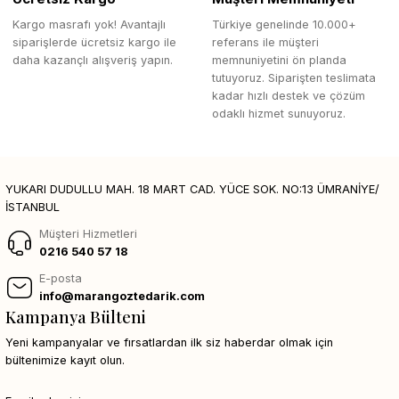
Kargo masrafı yok! Avantajlı
Türkiye genelinde 10.000+
siparişlerde ücretsiz kargo ile
referans ile müşteri
daha kazançlı alışveriş yapın.
memnuniyetini ön planda
tutuyoruz. Siparişten teslimata
kadar hızlı destek ve çözüm
odaklı hizmet sunuyoruz.
YUKARI DUDULLU MAH. 18 MART CAD. YÜCE SOK. NO:13 ÜMRANİYE/
İSTANBUL
Müşteri Hizmetleri
0216 540 57 18
E-posta
info@marangoztedarik.com
Kampanya Bülteni
Yeni kampanyalar ve fırsatlardan ilk siz haberdar olmak için
bültenimize kayıt olun.