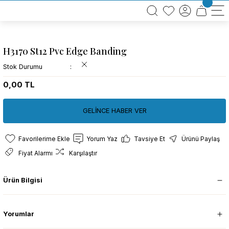
BÜTÜN ALIŞVERİŞLERİNİZDE KARGO BEDAVA!
TÜRKİYE GENELİNDE 10.000 MÜŞTERİ REFERANSI
KREDİ KARTINA 6 TAKSİT SEÇENEĞİ
H3170 St12 Pvc Edge Banding
Stok Durumu
0,00 TL
GELİNCE HABER VER
Yorum Yaz
Tavsiye Et
Ürünü Paylaş
Fiyat Alarmı
Karşılaştır
Ürün Bilgisi
Yorumlar