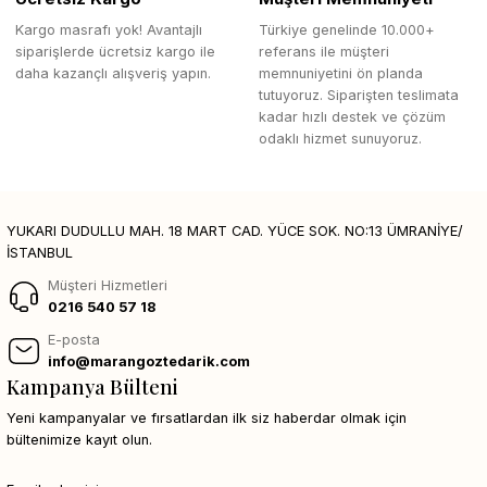
Kargo masrafı yok! Avantajlı
Türkiye genelinde 10.000+
siparişlerde ücretsiz kargo ile
referans ile müşteri
daha kazançlı alışveriş yapın.
memnuniyetini ön planda
tutuyoruz. Siparişten teslimata
kadar hızlı destek ve çözüm
odaklı hizmet sunuyoruz.
YUKARI DUDULLU MAH. 18 MART CAD. YÜCE SOK. NO:13 ÜMRANİYE/
İSTANBUL
Müşteri Hizmetleri
0216 540 57 18
E-posta
info@marangoztedarik.com
Kampanya Bülteni
Yeni kampanyalar ve fırsatlardan ilk siz haberdar olmak için
bültenimize kayıt olun.