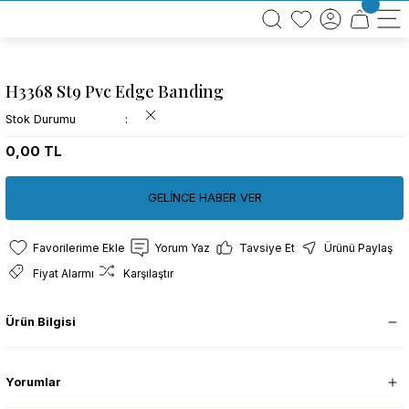
BÜTÜN ALIŞVERİŞLERİNİZDE KARGO BEDAVA!
TÜRKİYE GENELİNDE 10.000 MÜŞTERİ REFERANSI
KREDİ KARTINA 6 TAKSİT SEÇENEĞİ
H3368 St9 Pvc Edge Banding
Stok Durumu
0,00 TL
GELİNCE HABER VER
Yorum Yaz
Tavsiye Et
Ürünü Paylaş
Fiyat Alarmı
Karşılaştır
Ürün Bilgisi
Yorumlar