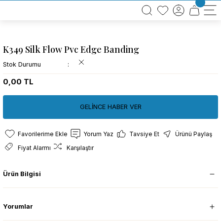
BÜTÜN ALIŞVERİŞLERİNİZDE KARGO BEDAVA!
TÜRKİYE GENELİNDE 10.000 MÜŞTERİ REFERANSI
KREDİ KARTINA 6 TAKSİT SEÇENEĞİ
K349 Silk Flow Pvc Edge Banding
Stok Durumu
0,00 TL
GELİNCE HABER VER
Yorum Yaz
Tavsiye Et
Ürünü Paylaş
Fiyat Alarmı
Karşılaştır
Ürün Bilgisi
Yorumlar