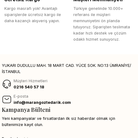
Kargo masrafı yok! Avantajlı
Türkiye genelinde 10.000+
siparişlerde ücretsiz kargo ile
referans ile müşteri
daha kazançlı alışveriş yapın.
memnuniyetini ön planda
tutuyoruz. Siparişten teslimata
kadar hızlı destek ve çözüm
odaklı hizmet sunuyoruz.
YUKARI DUDULLU MAH. 18 MART CAD. YÜCE SOK. NO:13 ÜMRANİYE/
İSTANBUL
Müşteri Hizmetleri
0216 540 57 18
E-posta
info@marangoztedarik.com
Kampanya Bülteni
Yeni kampanyalar ve fırsatlardan ilk siz haberdar olmak için
bültenimize kayıt olun.