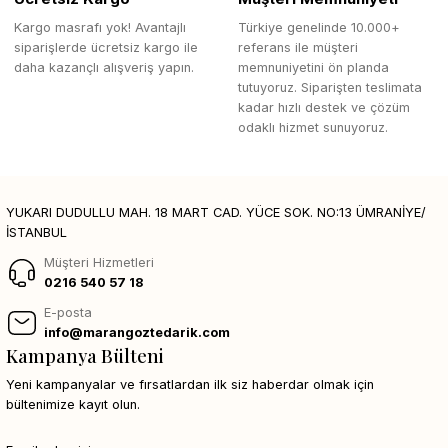
Kargo masrafı yok! Avantajlı
Türkiye genelinde 10.000+
siparişlerde ücretsiz kargo ile
referans ile müşteri
daha kazançlı alışveriş yapın.
memnuniyetini ön planda
tutuyoruz. Siparişten teslimata
kadar hızlı destek ve çözüm
odaklı hizmet sunuyoruz.
YUKARI DUDULLU MAH. 18 MART CAD. YÜCE SOK. NO:13 ÜMRANİYE/
İSTANBUL
Müşteri Hizmetleri
0216 540 57 18
E-posta
info@marangoztedarik.com
Kampanya Bülteni
Yeni kampanyalar ve fırsatlardan ilk siz haberdar olmak için
bültenimize kayıt olun.