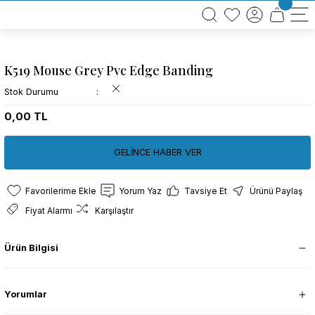
BÜTÜN ALIŞVERİŞLERİNİZDE KARGO BEDAVA!
TÜRKİYE GENELİNDE 10.000 MÜŞTERİ REFERANSI
KREDİ KARTINA 6 TAKSİT SEÇENEĞİ
K519 Mouse Grey Pvc Edge Banding
Stok Durumu
0,00 TL
GELİNCE HABER VER
Yorum Yaz
Tavsiye Et
Ürünü Paylaş
Fiyat Alarmı
Karşılaştır
Ürün Bilgisi
Yorumlar