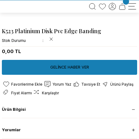
BÜTÜN ALIŞVERİŞLERİNİZDE KARGO BEDAVA!
TÜRKİYE GENELİNDE 10.000 MÜŞTERİ REFERANSI
KREDİ KARTINA 6 TAKSİT SEÇENEĞİ
K523 Platinium Disk Pvc Edge Banding
Stok Durumu
0,00 TL
GELİNCE HABER VER
Yorum Yaz
Tavsiye Et
Ürünü Paylaş
Fiyat Alarmı
Karşılaştır
Ürün Bilgisi
Yorumlar