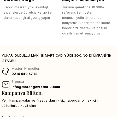
Kargo masrafı yok! Avantajlı
Türkiye genelinde 10.000+
siparişlerde ücretsiz kargo ile
referans ile müşteri
daha kazançlı alışveriş yapın.
memnuniyetini ön planda
tutuyoruz. Siparişten teslimata
kadar hızlı destek ve çözüm
odaklı hizmet sunuyoruz.
YUKARI DUDULLU MAH. 18 MART CAD. YÜCE SOK. NO:13 ÜMRANİYE/
İSTANBUL
Müşteri Hizmetleri
0216 540 57 18
E-posta
info@marangoztedarik.com
Kampanya Bülteni
Yeni kampanyalar ve fırsatlardan ilk siz haberdar olmak için
bültenimize kayıt olun.