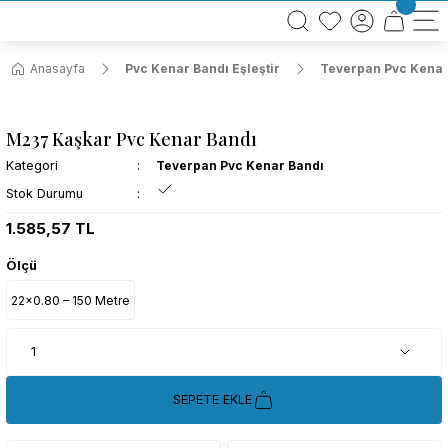
BÜTÜN ALIŞVERİŞLERİNİZDE KARGO BEDAVA!
TÜRKİYE GENELİNDE 10.000 MÜŞTERİ REFERANSI
KREDİ KARTINA 6 TAKSİT SEÇENEĞİ
Anasayfa
Pvc Kenar Bandı Eşleştir
Teverpan Pvc Kenar
M237 Kaşkar Pvc Kenar Bandı
Kategori
Teverpan Pvc Kenar Bandı
Stok Durumu
1.585,57 TL
Ölçü
22x0.80 – 150 Metre
SEPETE EKLE