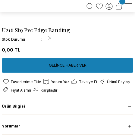
BÜTÜN ALIŞVERİŞLERİNİZDE KARGO BEDAVA!
TÜRKİYE GENELİNDE 10.000 MÜŞTERİ REFERANSI
KREDİ KARTINA 6 TAKSİT SEÇENEĞİ
U216 St9 Pvc Edge Banding
Stok Durumu
0,00 TL
GELİNCE HABER VER
Yorum Yaz
Tavsiye Et
Ürünü Paylaş
Fiyat Alarmı
Karşılaştır
Ürün Bilgisi
Yorumlar