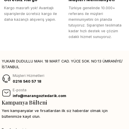
Kargo masrafı yok! Avantajlı
Türkiye genelinde 10.000+
siparişlerde ücretsiz kargo ile
referans ile müşteri
daha kazançlı alışveriş yapın.
memnuniyetini ön planda
tutuyoruz. Siparişten teslimata
kadar hızlı destek ve çözüm
odaklı hizmet sunuyoruz.
YUKARI DUDULLU MAH. 18 MART CAD. YÜCE SOK. NO:13 ÜMRANİYE/
İSTANBUL
Müşteri Hizmetleri
0216 540 57 18
E-posta
info@marangoztedarik.com
Kampanya Bülteni
Yeni kampanyalar ve fırsatlardan ilk siz haberdar olmak için
bültenimize kayıt olun.