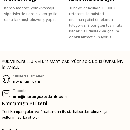
Kargo masrafı yok! Avantajlı
Türkiye genelinde 10.000+
siparişlerde ücretsiz kargo ile
referans ile müşteri
daha kazançlı alışveriş yapın.
memnuniyetini ön planda
tutuyoruz. Siparişten teslimata
kadar hızlı destek ve çözüm
odaklı hizmet sunuyoruz.
YUKARI DUDULLU MAH. 18 MART CAD. YÜCE SOK. NO:13 ÜMRANİYE/
İSTANBUL
Müşteri Hizmetleri
0216 540 57 18
E-posta
info@marangoztedarik.com
Kampanya Bülteni
Yeni kampanyalar ve fırsatlardan ilk siz haberdar olmak için
bültenimize kayıt olun.