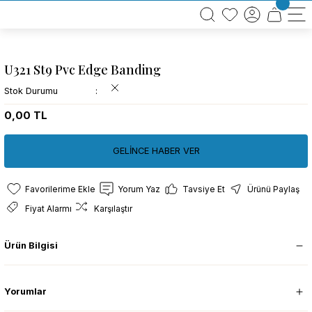
BÜTÜN ALIŞVERİŞLERİNİZDE KARGO BEDAVA!
TÜRKİYE GENELİNDE 10.000 MÜŞTERİ REFERANSI
KREDİ KARTINA 6 TAKSİT SEÇENEĞİ
U321 St9 Pvc Edge Banding
Stok Durumu
0,00 TL
GELİNCE HABER VER
Yorum Yaz
Tavsiye Et
Ürünü Paylaş
Fiyat Alarmı
Karşılaştır
Ürün Bilgisi
Yorumlar