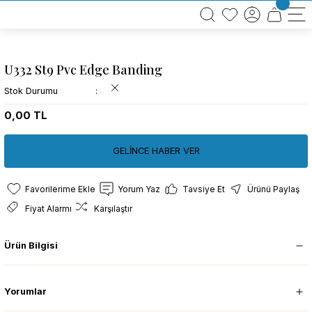
BÜTÜN ALIŞVERİŞLERİNİZDE KARGO BEDAVA!
TÜRKİYE GENELİNDE 10.000 MÜŞTERİ REFERANSI
KREDİ KARTINA 6 TAKSİT SEÇENEĞİ
U332 St9 Pvc Edge Banding
Stok Durumu
0,00 TL
GELİNCE HABER VER
Yorum Yaz
Tavsiye Et
Ürünü Paylaş
Fiyat Alarmı
Karşılaştır
Ürün Bilgisi
Yorumlar