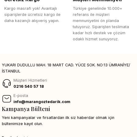
Kargo masrafı yok! Avantajlı
Türkiye genelinde 10.000+
siparişlerde ücretsiz kargo ile
referans ile müşteri
daha kazançlı alışveriş yapın.
memnuniyetini ön planda
tutuyoruz. Siparişten teslimata
kadar hızlı destek ve çözüm
odaklı hizmet sunuyoruz.
YUKARI DUDULLU MAH. 18 MART CAD. YÜCE SOK. NO:13 ÜMRANİYE/
İSTANBUL
Müşteri Hizmetleri
0216 540 57 18
E-posta
info@marangoztedarik.com
Kampanya Bülteni
Yeni kampanyalar ve fırsatlardan ilk siz haberdar olmak için
bültenimize kayıt olun.