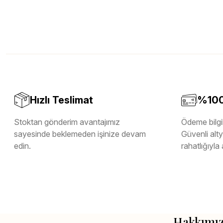
Hızlı Teslimat
%100 
Stoktan gönderim avantajımız
Ödeme bilgil
sayesinde beklemeden işinize devam
Güvenli altya
edin.
rahatlığıyla 
Hakkımı