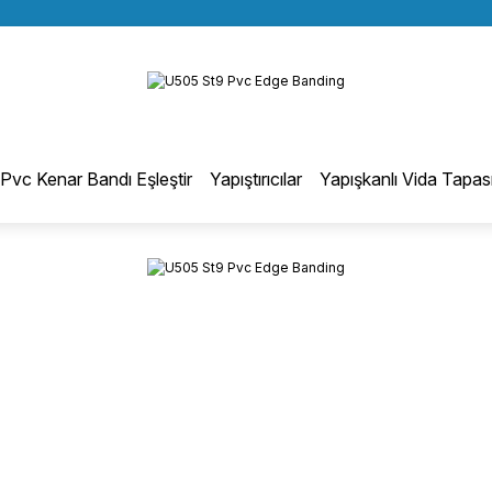
BÜTÜN ALIŞVERİŞLERİNİZDE KARGO BEDAVA!
Geri Dön
TÜRKİYE GENELİNDE 10.000 MÜŞTERİ REFERANSI
KREDİ KARTINA 6 TAKSİT SEÇENEĞİ
otmelt Tutkal
Pvc Kenar Bandı Eşleştir
Yapıştırıcılar
Yapışkanlı Vida Tapas
Düz Kenar Bantlama Hotmelt Tutkalı
Eğri Kenar Hotmelt Tutkalı
Pervaz Hotmelt Tutkalı
Profil Sarma Hotmelt Tutkalı