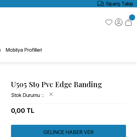
Sipariş Takip
ı
Mobilya Profilleri
U505 St9 Pvc Edge Banding
Stok Durumu
0,00 TL
GELİNCE HABER VER