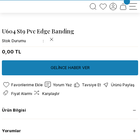
BÜTÜN ALIŞVERİŞLERİNİZDE KARGO BEDAVA!
TÜRKİYE GENELİNDE 10.000 MÜŞTERİ REFERANSI
KREDİ KARTINA 6 TAKSİT SEÇENEĞİ
U604 St9 Pvc Edge Banding
Stok Durumu
0,00 TL
GELİNCE HABER VER
Yorum Yaz
Tavsiye Et
Ürünü Paylaş
Fiyat Alarmı
Karşılaştır
Ürün Bilgisi
Yorumlar