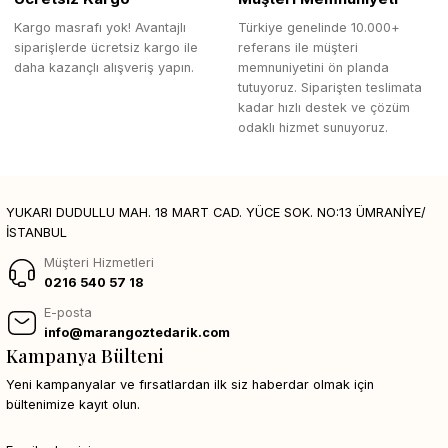
Kargo masrafı yok! Avantajlı
Türkiye genelinde 10.000+
siparişlerde ücretsiz kargo ile
referans ile müşteri
daha kazançlı alışveriş yapın.
memnuniyetini ön planda
tutuyoruz. Siparişten teslimata
kadar hızlı destek ve çözüm
odaklı hizmet sunuyoruz.
YUKARI DUDULLU MAH. 18 MART CAD. YÜCE SOK. NO:13 ÜMRANİYE/
İSTANBUL
Müşteri Hizmetleri
0216 540 57 18
E-posta
info@marangoztedarik.com
Kampanya Bülteni
Yeni kampanyalar ve fırsatlardan ilk siz haberdar olmak için
bültenimize kayıt olun.